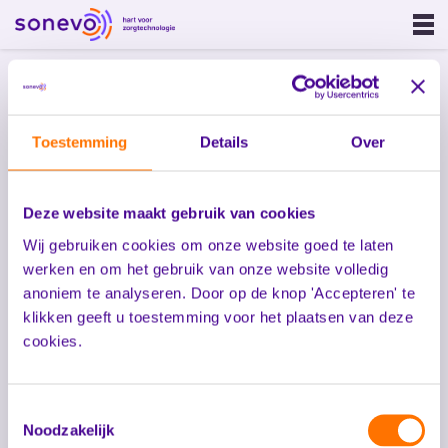
Ouderenzorg
Gehandicaptenzorg
Toestemming
Details
Over
GGZ
Onze oplossing
Deze website maakt gebruik van cookies
Afmelding
Wij gebruiken cookies om onze website goed te laten
Sonevo Touchpoints
werken en om het gebruik van onze website volledig
We hebben jouw afmelding ontvangen!
Sonevo App
anoniem te analyseren. Door op de knop 'Accepteren' te
Sonevo Zorgcentrale
Jammer dat je niet in de gelegenheid bent om erbij te zijn.
klikken geeft u toestemming voor het plaatsen van deze
cookies.
Sonevo Inzicht
Met vriendelijke groet,
Sonevo Portal
Hertek Care
Toestemmingsselectie
Zorgalarmering
Noodzakelijk