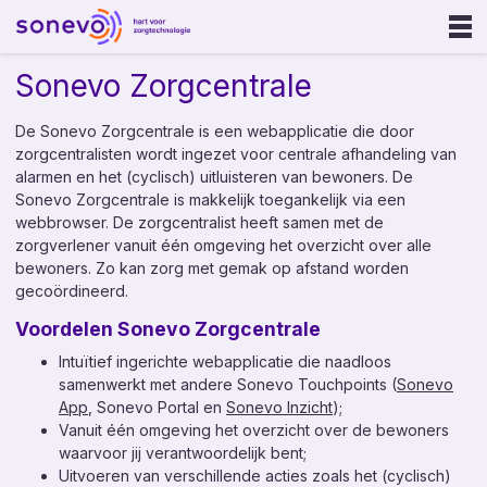
Sonevo Zorgcentrale
Ouderenzorg
Gehandicaptenzorg
De Sonevo Zorgcentrale is een webapplicatie die door
zorgcentralisten wordt ingezet voor centrale afhandeling van
alarmen en het (cyclisch) uitluisteren van bewoners. De
GGZ
Sonevo Zorgcentrale is makkelijk toegankelijk via een
webbrowser. De zorgcentralist heeft samen met de
Onze oplossing
zorgverlener vanuit één omgeving het overzicht over alle
bewoners. Zo kan zorg met gemak op afstand worden
Sonevo Touchpoints
gecoördineerd.
Sonevo App
Voordelen Sonevo Zorgcentrale
Sonevo Zorgcentrale
Intuïtief ingerichte webapplicatie die naadloos
Sonevo Inzicht
samenwerkt met andere Sonevo Touchpoints (
Sonevo
Sonevo Portal
App
, Sonevo Portal en
Sonevo Inzicht
);
Vanuit één omgeving het overzicht over de bewoners
waarvoor jij verantwoordelijk bent;
Zorgalarmering
Uitvoeren van verschillende acties zoals het (cyclisch)