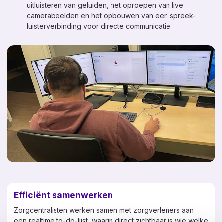
Toezichthoudende domotica
uitluisteren van geluiden, het oproepen van live
camerabeelden en het opbouwen van een spreek-
Leefcirkels
luisterverbinding voor directe communicatie.
Persoonsbeveiliging
Leefstijlmonitoring
Stille ontruiming (NEN 2575-4)
Toegangsbeheer
Diensten
Consultancy
Kennis
Nieuws
Contact
Efficiënt samenwerken
Over ons
Zorgcentralisten werken samen met zorgverleners aan
Werken bij
een realtime to-do-lijst, waarin direct zichtbaar is wie welke