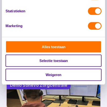
werken mogelijk. Meerdere locaties kunnen namelijk
gemonitord worden vanuit één Zorgcentrale. Daarnaast is
Statistieken
het mogelijk om werkplekken flexibel in te richten, de
Sonevo Zorgcentrale is namelijk eenvoudig toegankelijk
vanaf een webbrowser.
Marketing
Meer weten over de Sonevo Zorgcentrale?
Alles toestaan
Heb je een vraag over de Sonevo Zorgcentrale of wil je
meer weten over onze werkwijze én de totaaloplossing
Sonevo?
Selectie toestaan
Neem contact op
Weigeren
Demo Sonevo Zorgcentrale