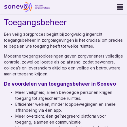
Toegangsbeheer
Ouderenzorg
Gehandicaptenzorg
Een veilig zorgproces begint bij zorgvuldig ingericht
toegangsbeheer. In zorgomgevingen is het cruciaal om precies
te bepalen wie toegang heeft tot welke ruimtes.
GGZ
Moderne toegangsoplossingen geven zorgverleners volledige
Onze oplossing
controle, zowel op locatie als op afstand, zodat bewoners,
collega’s en leveranciers altijd op een veilige en betrouwbare
Sonevo Touchpoints
manier toegang krijgen.
Sonevo App
De voordelen van toegangsbeheer in Sonevo
Sonevo Zorgcentrale
Meer veiligheid; alleen bevoegde personen krijgen
Sonevo Inzicht
toegang tot afgeschermde ruimtes.
Efficiënter werken; minder loopbewegingen en snelle
Sonevo Portal
afhandeling via één app.
Meer overzicht; één geïntegreerd platform voor
Zorgalarmering
toegang, alarmen en communicatie.