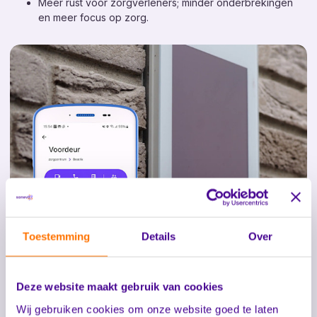
Toezichthoudende domotica
Meer rust voor zorgverleners; minder onderbrekingen
en meer focus op zorg.
Leefcirkels
Persoonsbeveiliging
Leefstijlmonitoring
Stille ontruiming (NEN 2575-4)
Toegangsbeheer
Diensten
Consultancy
Kennis
Nieuws
Toestemming
Details
Over
Contact
Over ons
Deze website maakt gebruik van cookies
Werken bij
Wij gebruiken cookies om onze website goed te laten