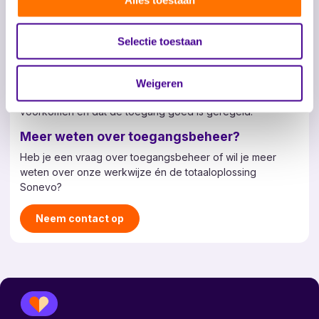
personen met de juiste kaart krijgen toegang tot een
specifieke ruimte of gebouw. Dit creëert een veilige
omgeving waarin alleen bevoegden binnenkomen. Denk
Selectie toestaan
aan ruimtes waar medicatie ligt opgeslagen of kamers of
gebouwen die alleen toegankelijk moeten zijn voor
specifieke bewoners of naasten. Voor zorgverleners geeft
Weigeren
dit gemoedsrust: zij weten dat risicovolle situaties worden
voorkomen en dat de toegang goed is geregeld.
Meer weten over toegangsbeheer?
Heb je een vraag over toegangsbeheer of wil je meer
weten over onze werkwijze én de totaaloplossing
Sonevo?
Neem contact op