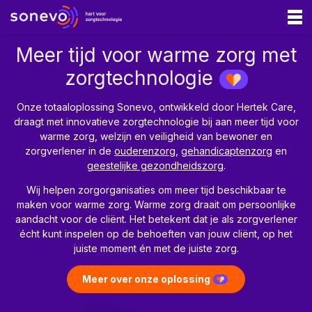
Meer tijd voor warme zorg met
Ouderenzorg
zorgtechnologie
Gehandicaptenzorg
Onze totaaloplossing Sonevo, ontwikkeld door Hertek Care,
GGZ
draagt met innovatieve zorgtechnologie bij aan meer tijd voor
warme zorg, welzijn en veiligheid van bewoner en
Onze oplossing
zorgverlener in de
ouderenzorg
,
gehandicaptenzorg
en
geestelijke gezondheidszorg
.
Sonevo Touchpoints
Wij helpen zorgorganisaties om meer tijd beschikbaar te
Sonevo App
maken voor warme zorg. Warme zorg draait om persoonlijke
Sonevo Zorgcentrale
aandacht voor de cliënt. Het betekent dat je als zorgverlener
écht kunt inspelen op de behoeften van jouw cliënt, op het
Sonevo Inzicht
juiste moment én met de juiste zorg.
Sonevo Portal
Meer over onze oplossing
Zorgalarmering