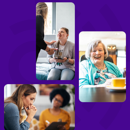
Toezichthoudende domotica
Leefcirkels
Persoonsbeveiliging
Leefstijlmonitoring
Stille ontruiming (NEN 2575-4)
Toegangsbeheer
Diensten
Consultancy
Kennis
Nieuws
Contact
Over ons
Werken bij