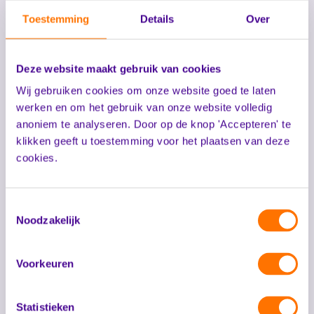
Meer informatie
Toestemming
Details
Over
Deze website maakt gebruik van cookies
Wij gebruiken cookies om onze website goed te laten
werken en om het gebruik van onze website volledig
anoniem te analyseren. Door op de knop 'Accepteren' te
klikken geeft u toestemming voor het plaatsen van deze
cookies.
Toestemmingsselectie
Philadelphia
Noodzakelijk
Voor een toekomstbestendig netwerk én
zorgdomoticasysteem heeft Philadelphia gekozen voor de
totaaloplossing Sonevo van Hertek Care.
Voorkeuren
Meer informatie
Statistieken