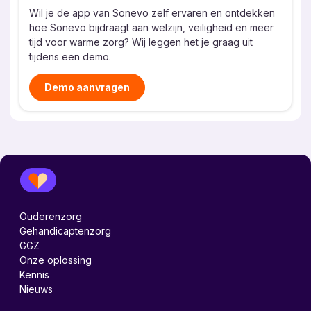
Wil je de app van Sonevo zelf ervaren en ontdekken
hoe Sonevo bijdraagt aan welzijn, veiligheid en meer
tijd voor warme zorg? Wij leggen het je graag uit
tijdens een demo.
Demo aanvragen
Ouderenzorg
Gehandicaptenzorg
GGZ
Onze oplossing
Kennis
Nieuws