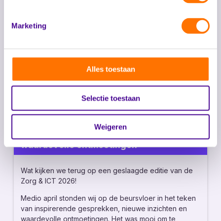
Laatste nieuws
Marketing
Alles toestaan
Selectie toestaan
Weigeren
Zorg & ICT '26: inspiratie, innovatie en
waardevolle ontmoetingen
Wat kijken we terug op een geslaagde editie van de
Zorg & ICT 2026!
Medio april stonden wij op de beursvloer in het teken
van inspirerende gesprekken, nieuwe inzichten en
waardevolle ontmoetingen. Het was mooi om te