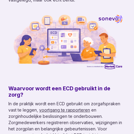
Toezichthoudende domotica
Leefcirkels
Persoonsbeveiliging
Leefstijlmonitoring
Stille ontruiming (NEN 2575-4)
Toegangsbeheer
Diensten
Consultancy
Kennis
Waarvoor wordt een ECD gebruikt in de
zorg?
Nieuws
In de praktijk wordt een ECD gebruikt om zorgafspraken
vast te leggen,
voortgang te rapporteren
en
Contact
zorginhoudelijke beslissingen te onderbouwen.
Over ons
Zorgmedewerkers registreren observaties, wijzigingen in
het zorgplan en belangrijke gebeurtenissen. Voor
Werken bij