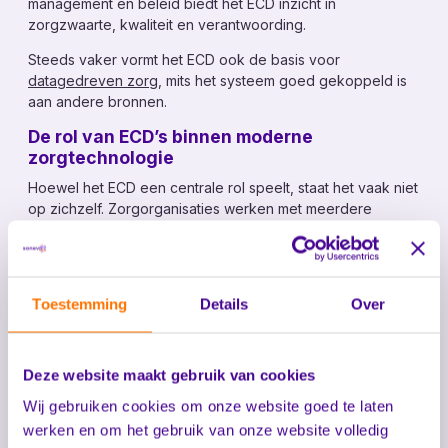
management en beleid biedt het ECD inzicht in
Mijn Sonevo
zorgzwaarte, kwaliteit en verantwoording.
Steeds vaker vormt het ECD ook de basis voor
datagedreven zorg
, mits het systeem goed gekoppeld is
aan andere bronnen.
De rol van ECD’s binnen moderne
zorgtechnologie
Hoewel het ECD een centrale rol speelt, staat het vaak niet
op zichzelf. Zorgorganisaties werken met meerdere
applicaties, zoals alarmering, domotica, sensortechnologie
en dashboards. Wanneer deze systemen los van elkaar
functioneren, ontstaat extra administratie en gaat
waardevolle informatie verloren.
Toestemming
Details
Over
Hier ligt de kracht van applicatie-integratie. Door het ECD
te koppelen aan andere systemen ontstaat samenhang,
overzicht en efficiëntie. Data hoeft niet dubbel te worden
Deze website maakt gebruik van cookies
vastgelegd en zorgmedewerkers krijgen relevante
Wij gebruiken cookies om onze website goed te laten
informatie op het juiste moment.
werken en om het gebruik van onze website volledig
Waarom ECD-integratie steeds belangrijker