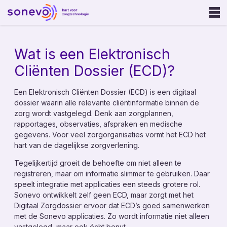
Ouderenzorg
Wat is een Elektronisch
Gehandicaptenzorg
Cliënten Dossier (ECD)?
GGZ
Een Elektronisch Cliënten Dossier (ECD) is een digitaal
dossier waarin alle relevante cliëntinformatie binnen de
Onze oplossing
zorg wordt vastgelegd. Denk aan zorgplannen,
rapportages, observaties, afspraken en medische
Sonevo Touchpoints
gegevens. Voor veel zorgorganisaties vormt het ECD het
Sonevo App
hart van de dagelijkse zorgverlening.
Sonevo Zorgcentrale
Tegelijkertijd groeit de behoefte om niet alleen te
Sonevo Inzicht
registreren, maar om informatie slimmer te gebruiken. Daar
speelt integratie met applicaties een steeds grotere rol.
Sonevo Portal
Sonevo ontwikkelt zelf geen ECD, maar zorgt met het
Digitaal Zorgdossier ervoor dat ECD’s goed samenwerken
Zorgalarmering
met de Sonevo applicaties. Zo wordt informatie niet alleen
vastgelegd, maar ook écht benut.