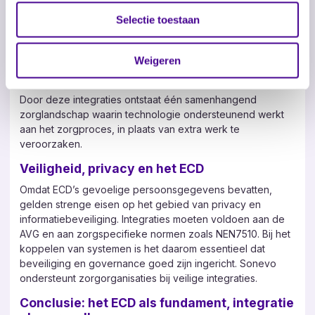
Sonevo ontwikkelt geen ECD en vervangt ook geen
Selectie toestaan
bestaande dossiers. In plaats daarvan richt Sonevo zich op
het verbinden van ECD’s met zorgtechnologie. Zo blijft het
ECD het primaire dossier, terwijl aanvullende informatie
Weigeren
automatisch en veilig wordt ontsloten.
Door deze integraties ontstaat één samenhangend
zorglandschap waarin technologie ondersteunend werkt
aan het zorgproces, in plaats van extra werk te
veroorzaken.
Veiligheid, privacy en het ECD
Omdat ECD’s gevoelige persoonsgegevens bevatten,
gelden strenge eisen op het gebied van privacy en
informatiebeveiliging. Integraties moeten voldoen aan de
AVG en aan zorgspecifieke normen zoals NEN7510. Bij het
koppelen van systemen is het daarom essentieel dat
beveiliging en governance goed zijn ingericht. Sonevo
ondersteunt zorgorganisaties bij veilige integraties.
Conclusie: het ECD als fundament, integratie