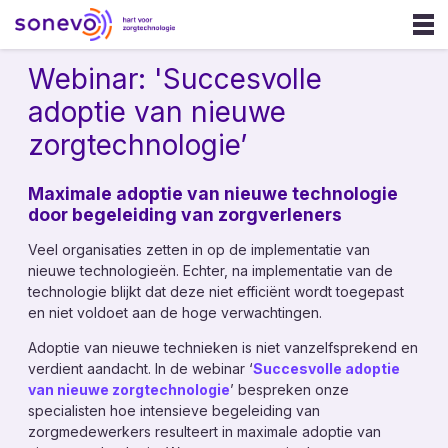
Webinar: 'Succesvolle
Ouderenzorg
adoptie van nieuwe
Gehandicaptenzorg
zorgtechnologie’
GGZ
Maximale adoptie van nieuwe technologie
Onze oplossing
door begeleiding van zorgverleners
Sonevo Touchpoints
Veel organisaties zetten in op de implementatie van
nieuwe technologieën. Echter, na implementatie van de
Sonevo App
technologie blijkt dat deze niet efficiënt wordt toegepast
Sonevo Zorgcentrale
en niet voldoet aan de hoge verwachtingen.
Sonevo Inzicht
Adoptie van nieuwe technieken is niet vanzelfsprekend en
verdient aandacht. In de webinar ‘
Succesvolle adoptie
Sonevo Portal
van nieuwe zorgtechnologie
’ bespreken onze
specialisten hoe intensieve begeleiding van
Zorgalarmering
zorgmedewerkers resulteert in maximale adoptie van