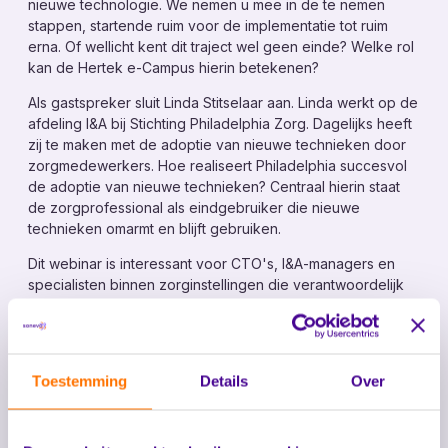
Toezichthoudende domotica
nieuwe technologie. We nemen u mee in de te nemen
stappen, startende ruim voor de implementatie tot ruim
Leefcirkels
erna. Of wellicht kent dit traject wel geen einde? Welke rol
Persoonsbeveiliging
kan de Hertek e-Campus hierin betekenen?
Leefstijlmonitoring
Als gastspreker sluit Linda Stitselaar aan. Linda werkt op de
afdeling I&A bij Stichting Philadelphia Zorg. Dagelijks heeft
Stille ontruiming (NEN 2575-4)
zij te maken met de adoptie van nieuwe technieken door
Toegangsbeheer
zorgmedewerkers. Hoe realiseert Philadelphia succesvol
de adoptie van nieuwe technieken? Centraal hierin staat
Diensten
de zorgprofessional als eindgebruiker die nieuwe
technieken omarmt en blijft gebruiken.
Consultancy
Dit webinar is interessant voor CTO's, I&A-managers en
Kennis
specialisten binnen zorginstellingen die verantwoordelijk
zijn voor de adoptie van nieuwe zorgtechnologie.
Nieuws
Contact
Toestemming
Details
Over
Over ons
Werken bij