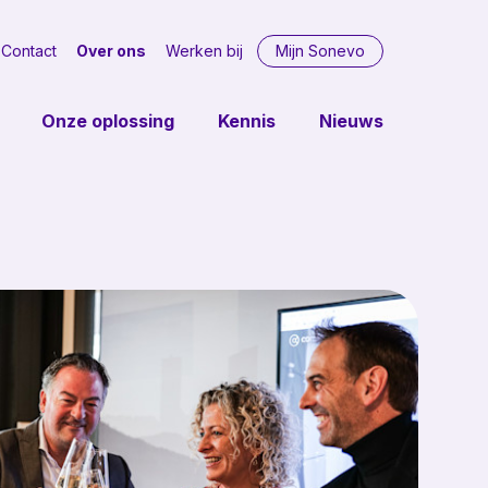
Contact
Over ons
Werken bij
Mijn Sonevo
Onze oplossing
Kennis
Nieuws
ring
Diensten
ende
Consultancy
tica
kels
ging
oring
iming
5-4)
heer