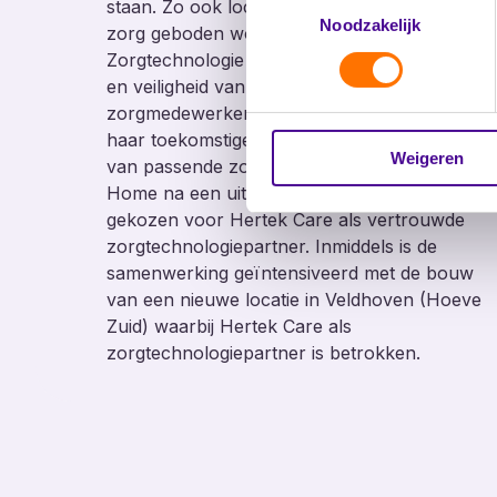
staan. Zo ook locaties waar 24 uur per dag
Noodzakelijk
zorg geboden wordt aan bewoners.
Zorgtechnologie levert een bijdrage aan welzij
en veiligheid van de bewoners en faciliteert de
zorgmedewerker met efficiënt werken. Om
haar toekomstige woonzorglocaties te voorzi
Weigeren
van passende zorgtechnologie heeft Long at
Home na een uitgebreide leveranciersselectie
gekozen voor Hertek Care als vertrouwde
zorgtechnologiepartner. Inmiddels is de
samenwerking geïntensiveerd met de bouw
van een nieuwe locatie in Veldhoven (Hoeve
Zuid) waarbij Hertek Care als
zorgtechnologiepartner is betrokken.