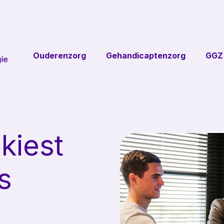
Ouderenzorg
Gehandicaptenzorg
GGZ
Sonevo
Zorgalarme
Touchpoints
Toezichthoud
Sonevo App
domo
Sonevo
Leefcir
Zorgcentrale
Persoonsbeveili
kiest
Sonevo
Leefstijlmonit
Inzicht
Stille ontru
Sonevo
s
(NEN 257
Portal
Toegangsbe