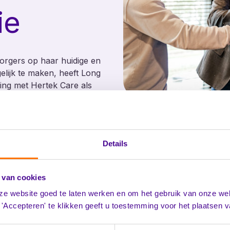
ie
rgers op haar huidige en
ijk te maken, heeft Long
g met Hertek Care als
Details
Een bewezen én betrouwbare oplossing
Anja van den Borne, algemeen directeur van
 van cookies
Long at Home: “Belangrijk in de keuze voor
ze website goed te laten werken en om het gebruik van onze web
een zorgtechnologiepartner was een partner
'Accepteren' te klikken geeft u toestemming voor het plaatsen 
die een bewezen én betrouwbare oplossing
p
levert. Daarnaast is het voor ons belangrijk dat