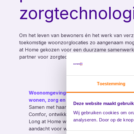
zorgtechnolog
Om het leven van bewoners én het werk van verzo
toekomstige woonzorglocaties zo aangenaam mogel
at Home gekozen voor een duurzame samenwerkin
partner voor zorgtechnologie.
Toestemming
Woonomgevingen met aandacht voor
wonen, zorg en service
Deze website maakt gebruik
Samen met haar eigen woonzorgexploitant,
Wij gebruiken cookies om on
Comfor, ontwikkelt, realiseert en exploiteert
analyseren. Door op de knop 
Long at Home woonomgevingen waarin
aandacht voor wonen, zorg en service vooro
Toestemmingsselectie