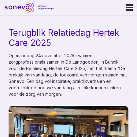
Ouderenzorg
Terugblik Relatiedag Hertek
Gehandicaptenzorg
Care 2025
GGZ
Op maandag 24 november 2025 kwamen
zorgprofessionals samen in De Landgoederij in Bunnik
Onze oplossing
voor de Relatiedag Hertek Care 2025, met het thema "De
praktijk van vandaag, de toekomst van morgen samen met
Sonevo Touchpoints
Sonevo. Een dag vol inspiratie, praktijkverhalen en
Sonevo App
vooruitblik op hoe we vandaag al ruimte kunnen maken
voor de zorg van morgen.
Sonevo Zorgcentrale
Sonevo Inzicht
Sonevo Portal
Zorgalarmering