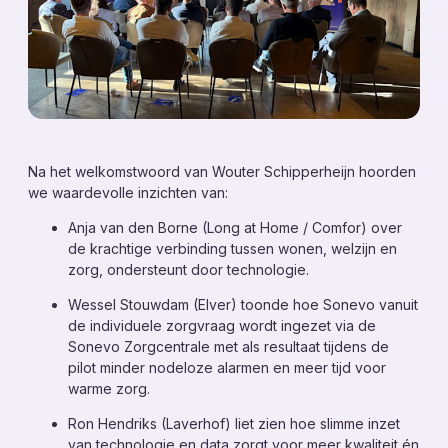
Toezichthoudende domotica
Leefcirkels
Persoonsbeveiliging
Leefstijlmonitoring
Stille ontruiming (NEN 2575-4)
Toegangsbeheer
Na het welkomstwoord van Wouter Schipperheijn hoorden
we waardevolle inzichten van:
Diensten
Anja van den Borne (Long at Home / Comfor) over
Consultancy
de krachtige verbinding tussen wonen, welzijn en
zorg, ondersteunt door technologie.
Kennis
Wessel Stouwdam (Elver) toonde hoe Sonevo vanuit
de individuele zorgvraag wordt ingezet via de
Nieuws
Sonevo Zorgcentrale met als resultaat tijdens de
pilot minder nodeloze alarmen en meer tijd voor
Contact
warme zorg.
Over ons
Ron Hendriks (Laverhof) liet zien hoe slimme inzet
Werken bij
van technologie en data zorgt voor meer kwaliteit én