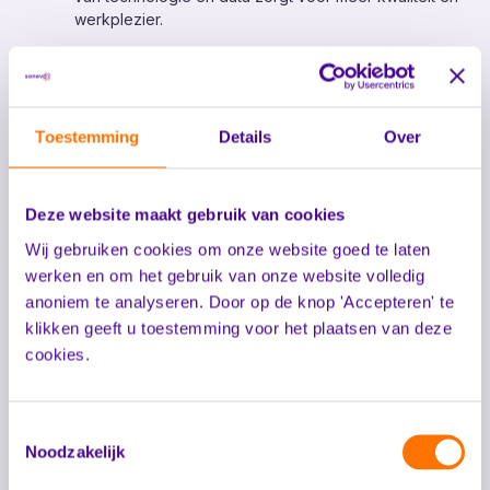
Mijn Sonevo
werkplezier.
Tijdens een live-demo van Sonevo Inzicht door
Lasse Himmelberg ontdekten deelnemers hoe data
en rapportages bijdragen aan betere beslissingen,
hogere efficiëntie en meer aandacht voor cliënten.
Toestemming
Details
Over
De relatiedag bewees opnieuw hoe waardevol het is om
ervaringen te delen en samen te bouwen aan de zorg van
morgen.
Deze website maakt gebruik van cookies
Dank aan alle sprekers, partners en deelnemers voor hun
Wij gebruiken cookies om onze website goed te laten
bijdrage aan deze inspirerende middag!
werken en om het gebruik van onze website volledig
anoniem te analyseren. Door op de knop 'Accepteren' te
klikken geeft u toestemming voor het plaatsen van deze
cookies.
Toestemmingsselectie
Noodzakelijk