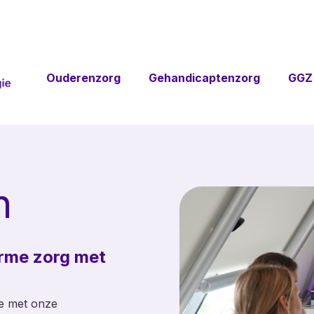
Ouderenzorg
Gehandicaptenzorg
GGZ
Sonevo
Zorgalarme
Touchpoints
Toezichthoud
Sonevo App
domo
Sonevo
Leefcir
Zorgcentrale
Persoonsbeveili
n
Sonevo
Leefstijlmonit
Inzicht
Stille ontru
Sonevo
(NEN 257
Portal
arme zorg met
Toegangsbe
ie met onze