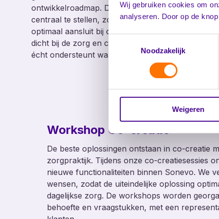
Wij gebruiken cookies om on
ontwikkelroadmap. Door de ervaringen en ideeën
analyseren. Door op de knop 
centraal te stellen, zorgen wij ervoor dat Sonevo
optimaal aansluit bij de zorgpraktijk. Zo blijven wij
Toestemmingsselectie
dicht bij de zorg en creëren we een platform dat
Noodzakelijk
écht ondersteunt waar het nodig is.
Weigeren
Workshop Co-creatie
De beste oplossingen ontstaan in co-creatie me
zorgpraktijk. Tijdens onze co-creatiesessies 
nieuwe functionaliteiten binnen Sonevo. We 
wensen, zodat de uiteindelijke oplossing optim
dagelijkse zorg. De workshops worden georga
behoefte en vraagstukken, met een represent