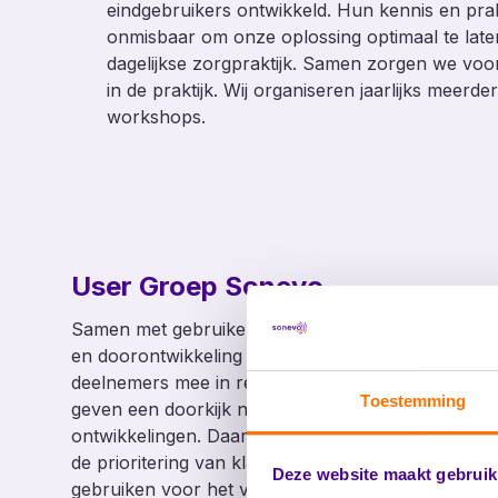
eindgebruikers ontwikkeld. Hun kennis en prakt
onmisbaar om onze oplossing optimaal te laten
dagelijkse zorgpraktijk. Samen zorgen we voor
in de praktijk. Wij organiseren jaarlijks meer
workshops.
User Groep Sonevo
Samen met gebruikers werken wij aan verbetering
en doorontwikkeling van Sonevo. We nemen
deelnemers mee in recente ontwikkelingen en
Toestemming
geven een doorkijk naar toekomstige
ontwikkelingen. Daarnaast halen we input op over
de prioritering van klantwensen, welke wij
Deze website maakt gebruik
gebruiken voor het verder afstemmen van onze