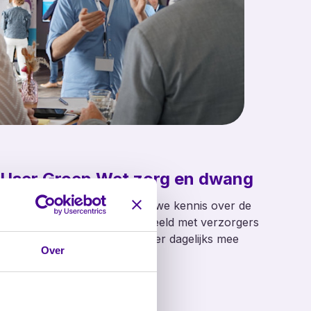
User Groep Wet zorg en dwang
Samen met gebruikers delen we kennis over de
Wet zorg en dwang. Bijvoorbeeld met verzorgers
of Wzd-functionarissen die hier dagelijks mee
Over
werken.