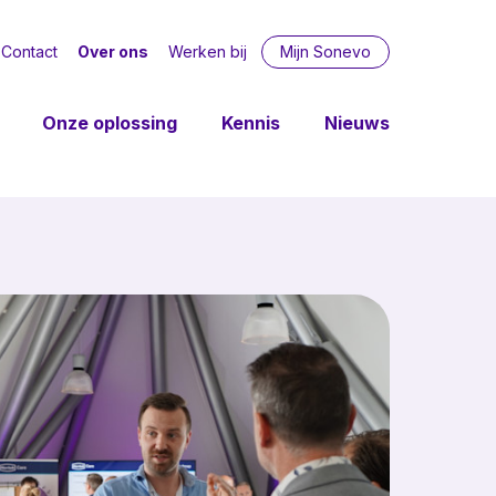
Contact
Over ons
Werken bij
Mijn Sonevo
Onze oplossing
Kennis
Nieuws
ring
Diensten
ende
Consultancy
tica
kels
ging
oring
iming
5-4)
heer